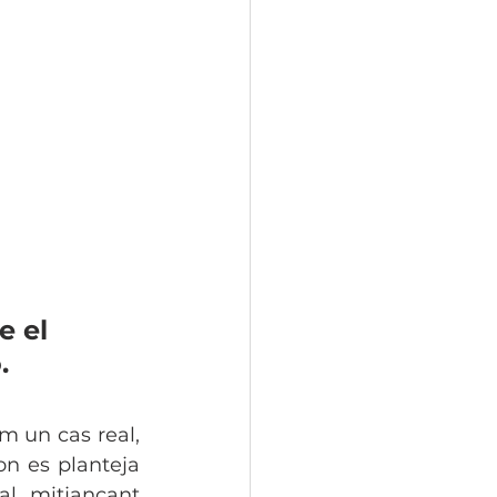
 el 
.
m un cas real, 
on es planteja 
al, mitjançant 