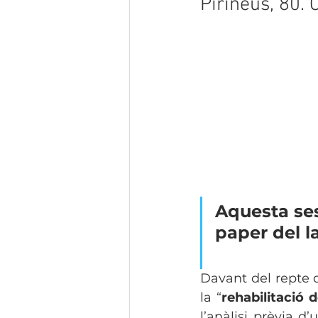
Pirineus, 80. 
Aquesta ses
paper del la
Davant del repte d
la “
rehabilitació 
l’anàlisi prèvia d