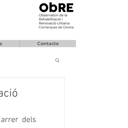
s
Contacte
ació
rrer dels 