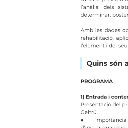
l’anàlisi dels si
determinar, poster
Amb les dades obt
rehabilitació, apl
l’element i del seu
Quins són a
PROGRAMA
1) Entrada i conte
Presentació del pr
Geltrú.
●        Importànci
d’iniciar qualsevol