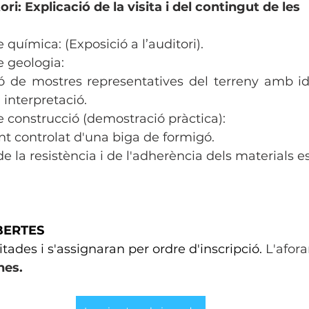
tori: Explicació de la visita i del contingut de les 
de química: (Exposició a l’auditori).
de geologia:
ó de mostres representatives del terreny amb ide
 interpretació.
 de construcció (demostració pràctica):
t controlat d'una biga de formigó.
de la resistència i de l'adherència dels materials es
BERTES
tades i s'assignaran per ordre d'inscripció. 
L'afor
nes.