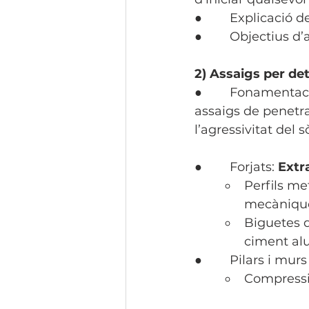
●        Explicació 
●        Objectius 
2) Assaigs per de
●        Fonamentac
assaigs de penetra
l’agressivitat del s
●        Forjats: 
Extr
Perfils me
mecàniques
Biguetes de
ciment al
●        Pilars i mur
Compressió