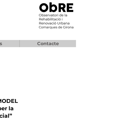
s
Contacte
 MODEL
er la
cial”