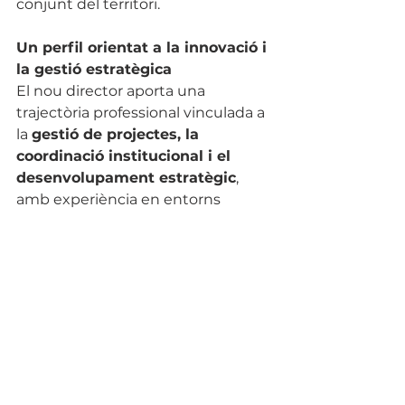
conjunt del territori.
Un perfil orientat a la innovació i 
la gestió estratègica
El nou director aporta una 
trajectòria professional vinculada a 
la 
gestió de projectes, la 
coordinació institucional i el 
desenvolupament estratègic
, 
amb experiència en entorns 
multidisciplinaris i en la interacció 
amb diferents agents del territori.
El seu nomenament reforça la 
vocació de l' Observatori de 
consolidar-se com un agent clau 
en la definició de noves polítiques 
urbanes i en l' impuls de models 
de 
ciutats més sostenibles, 