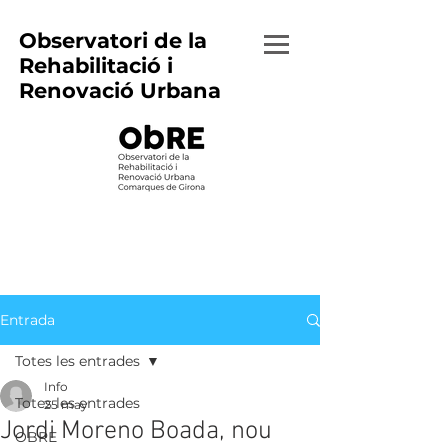
Observatori de la
Rehabilitació i
Renovació Urbana
Entrada
Totes les entrades
Info
Totes les entrades
25 may
Jordi Moreno Boada, nou
OBRE